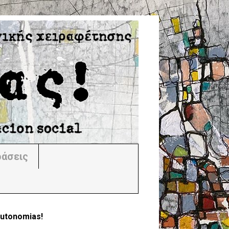
άσεις
utonomias!