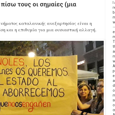
I
 πίσω τους οι σημαίες (μια
r
b
m
ινήματος καταλανικής ανεξαρτησίας είναι η
w
-
ση και η επιθυμία για μια ουσιαστική αλλαγή.
e
m
T
t
a
m
w
A
p
e
a
d
c
m
s
c
c
A