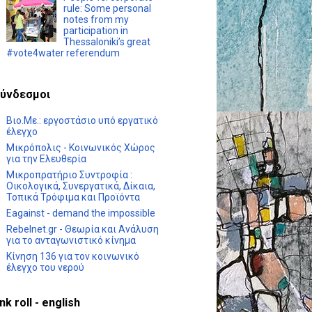
rule: Some personal
notes from my
participation in
Thessaloniki’s great
#vote4water referendum
ύνδεσμοι
Βιο.Με.: εργοστάσιο υπό εργατικό
έλεγχο
Μικρόπολις - Κοινωνικός Χώρος
για την Ελευθερία
Μικροπρατήριο Συντροφία :
Οικολογικά, Συνεργατικά, Δίκαια,
Τοπικά Τρόφιμα και Προϊόντα
Eagainst - demand the impossible
Rebelnet.gr - Θεωρία και Ανάλυση
για το ανταγωνιστικό κίνημα
Κίνηση 136 για τον κοινωνικό
έλεγχο του νερού
ink roll - english