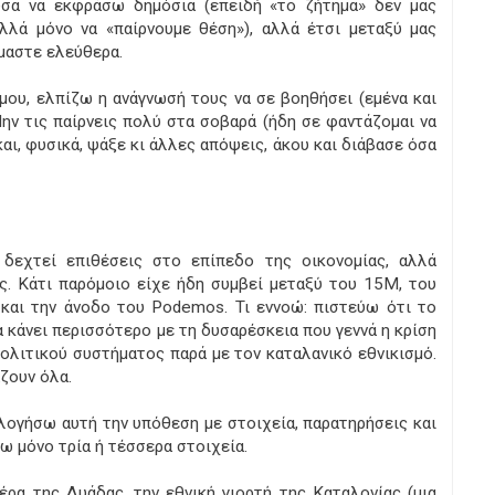
ύσα να εκφράσω δημόσια (επειδή «το ζήτημα» δεν μας
λλά μόνο να «παίρνουμε θέση»), αλλά έτσι μεταξύ μας
μαστε ελεύθερα.
μου, ελπίζω η ανάγνωσή τους να σε βοηθήσει (εμένα και
ην τις παίρνεις πολύ στα σοβαρά (ήδη σε φαντάζομαι να
και, φυσικά, ψάξε κι άλλες απόψεις, άκου και διάβασε όσα
δεχτεί επιθέσεις στο επίπεδο της οικονομίας, αλλά
ς. Κάτι παρόμοιο είχε ήδη συμβεί μεταξύ του 15Μ, του
και την άνοδο του Podemos. Τι εννοώ: πιστεύω ότι το
α κάνει περισσότερο με τη δυσαρέσκεια που γεννά η κρίση
πολιτικού συστήματος παρά με τον καταλανικό εθνικισμό.
άζουν όλα.
ολογήσω αυτή την υπόθεση με στοιχεία, παρατηρήσεις και
ω μόνο τρία ή τέσσερα στοιχεία.
έρα της Δυάδας, την εθνική γιορτή της Καταλονίας (μια