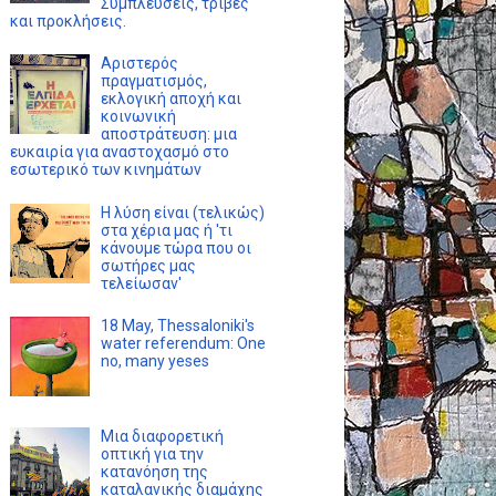
Συμπλεύσεις, τριβές
και προκλήσεις.
Αριστερός
πραγματισμός,
εκλογική αποχή και
κοινωνική
αποστράτευση: μια
ευκαιρία για αναστοχασμό στο
εσωτερικό των κινημάτων
Η λύση είναι (τελικώς)
στα χέρια μας ή 'τι
κάνουμε τώρα που οι
σωτήρες μας
τελείωσαν'
18 May, Thessaloniki's
water referendum: One
no, many yeses
Μια διαφορετική
οπτική για την
κατανόηση της
καταλανικής διαμάχης