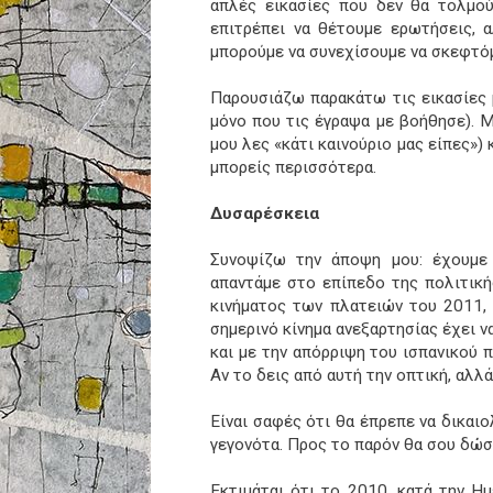
απλές εικασίες που δεν θα τολμο
επιτρέπει να θέτουμε ερωτήσεις, α
μπορούμε να συνεχίσουμε να σκεφτό
Παρουσιάζω παρακάτω τις εικασίες 
μόνο που τις έγραψα με βοήθησε). Μ
μου λες «κάτι καινούριο μας είπες») 
μπορείς περισσότερα.
Δυσαρέσκεια
Συνοψίζω την άποψη μου: έχουμε 
απαντάμε στο επίπεδο της πολιτική
κινήματος των πλατειών του 2011, 
σημερινό κίνημα ανεξαρτησίας έχει ν
και με την απόρριψη του ισπανικού 
Αν το δεις από αυτή την οπτική, αλλ
Είναι σαφές ότι θα έπρεπε να δικαι
γεγονότα. Προς το παρόν θα σου δώσ
Εκτιμάται ότι το 2010, κατά την Ημ