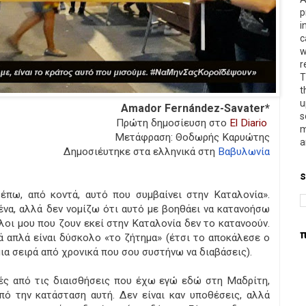
p
i
c
w
r
T
t
u
Amador Fernández-Savater*
s
Πρώτη δημοσίευση στο
El Diario
m
Mετάφραση: Θοδωρής Καρυώτης
a
Δημοσιέυτηκε στα ελληνικά στη
Βαβυλωνία
s
πω, από κοντά, αυτό που συμβαίνει στην Καταλονία».
σένα, αλλά δεν νομίζω ότι αυτό με βοηθάει να κατανοήσω
ίλοι μου που ζουν εκεί στην Καταλονία δεν το κατανοούν.
π
ά απλά είναι δύσκολο «το ζήτημα» (έτσι το αποκάλεσε ο
ια σειρά από χρονικά που σου συστήνω να διαβάσεις).
ές από τις διαισθήσεις που έχω εγώ εδώ στη Μαδρίτη,
ό την κατάσταση αυτή. Δεν είναι καν υποθέσεις, αλλά