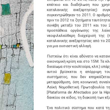
επέτειο και διαδήλωση που χρησ
καταλανικής ανεξαρτησίας) συ
συγκεντρώθηκαν το 2011. Ο αριθμός
πριν το 2012 τα ζητήματα ταυτότητα
συνέβη μεταξύ του 2011 και του 
προσπάθεια οργάνωσης της λαϊκ
νεοφιλελεύθερη διαχείρισή της (
καταλανικής ανεξαρτησίας από το 201
για μια ουσιαστική αλλαγή.
Πιστεύω ότι είναι αδύνατο να κατα
οικονομική κρίση και στο 15Μ. Τα κλ
δικαίωμα στην κουλτούρα, κλπ.) υπάρ
αυτού βρίσκεται η απόρριψη του
συστήματος, που δεν επηρεάζεται
μεταρρύθμιση, όση κοινωνική συναί
Λαϊκή Νομοθετική Πρωτοβουλία τη
[Plataforma de Afectados por la H
δανείου σε είδος, τη διακοπή των εξ
Ένα πολιτικό σύστημα που κατά τη