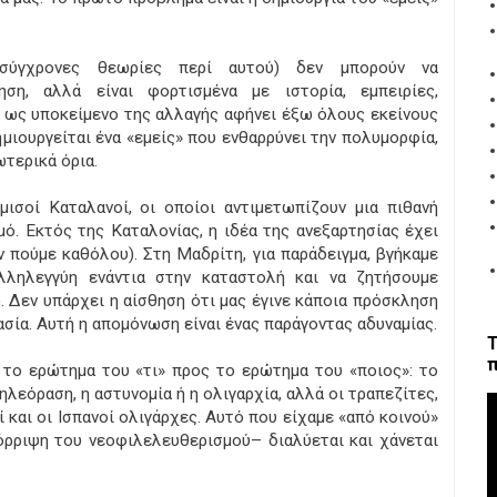
σύγχρονες θεωρίες περί αυτού) δεν μπορούν να
ση, αλλά είναι φορτισμένα με ιστορία, εμπειρίες,
» ως υποκείμενο της αλλαγής αφήνει έξω όλους εκείνους
ημιουργείται ένα «εμείς» που ενθαρρύνει την πολυμορφία,
τερικά όρια.
μισοί Καταλανοί, οι οποίοι αντιμετωπίζουν μια πιθανή
ό. Εκτός της Καταλονίας, η ιδέα της ανεξαρτησίας έχει
ν πούμε καθόλου). Στη Μαδρίτη, για παράδειγμα, βγήκαμε
λληλεγγύη ενάντια στην καταστολή και να ζητήσουμε
. Δεν υπάρχει η αίσθηση ότι μας έγινε κάποια πρόσκληση
ασία. Αυτή η απομόνωση είναι ένας παράγοντας αδυναμίας.
Τ
π
ι το ερώτημα του «τι» προς το ερώτημα του «ποιος»: το
ηλεόραση, η αστυνομία ή η ολιγαρχία, αλλά οι τραπεζίτες,
ί και οι Ισπανοί ολιγάρχες. Αυτό που είχαμε «από κοινού»
πόρριψη του νεοφιλελευθερισμού– διαλύεται και χάνεται