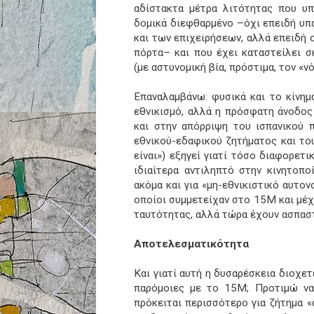
αδίστακτα μέτρα λιτότητας που υπ
δομικά διεφθαρμένο –όχι επειδή υπ
και των επιχειρήσεων, αλλά επειδή 
πόρτα– και που έχει καταστείλει σ
(με αστυνομική βία, πρόστιμα, τον «ν
Επαναλαμβάνω: φυσικά και το κίνημ
εθνικισμό, αλλά η πρόσφατη άνοδος
και στην απόρριψη του ισπανικού 
εθνικού-εδαφικού ζητήματος και το
είναι») εξηγεί γιατί τόσο διαφορετι
ιδιαίτερα αντιληπτό στην κινητοπ
ακόμα και για «μη-εθνικιστικό αυτον
οποίοι συμμετείχαν στο 15M και μέχ
ταυτότητας, αλλά τώρα έχουν ασπαστ
Αποτελεσματικότητα
Και γιατί αυτή η δυσαρέσκεια διοχετ
παρόμοιες με το 15Μ; Προτιμώ να
πρόκειται περισσότερο για ζήτημα 