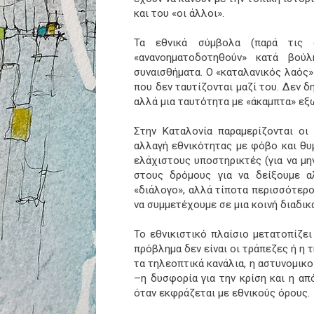
και του «οι άλλοι».
Τα εθνικά σύμβολα (παρά τις 
«ανανοηματοδοτηθούν» κατά βούλη
συναισθήματα. Ο «καταλανικός λαός
που δεν ταυτίζονται μαζί του. Δεν δ
αλλά μια ταυτότητα με «άκαμπτα» εξω
Στην Καταλονία παραμερίζονται οι 
αλλαγή εθνικότητας με φόβο και θυμ
ελάχιστους υποστηρικτές (για να μη
στους δρόμους για να δείξουμε α
«διάλογο», αλλά τίποτα περισσότερο
να συμμετέχουμε σε μια κοινή διαδικ
Το εθνικιστικό πλαίσιο μετατοπίζε
πρόβλημα δεν είναι οι τράπεζες ή η τ
τα τηλεοπτικά κανάλια, η αστυνομικο
–η δυσφορία για την κρίση και η α
όταν εκφράζεται με εθνικούς όρους.