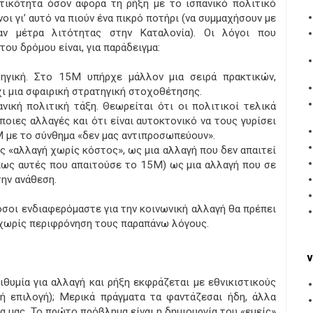
τικότητα όσον αφορά τη ρήξη με το ισπανικό πολιτικό
νοι γι’ αυτό να πιούν ένα πικρό ποτήρι (να συμμαχήσουν με
ν μέτρα λιτότητας στην Καταλονία). Οι λόγοι που
του δρόμου είναι, για παράδειγμα:
τηγική. Στο 15Μ υπήρχε μάλλον μια σειρά πρακτικών,
ι μια σφαιρική στρατηγική στοχοθέτησης.
νική πολιτική τάξη. Θεωρείται ότι οι πολιτικοί τελικά
οιες αλλαγές και ότι είναι αυτοκτονικό να τους γυρίσει
Μ με το σύνθημα «δεν μας αντιπροσωπεύουν».
ς «αλλαγή χωρίς κόστος», ως μια αλλαγή που δεν απαιτεί
πως αυτές που απαιτούσε το 15M) ως μια αλλαγή που σε
την ανάθεση.
όσοι ενδιαφερόμαστε για την κοινωνική αλλαγή θα πρέπει
 χωρίς περιφρόνηση τους παραπάνω λόγους.
v
ιθυμία για αλλαγή και ρήξη εκφράζεται με εθνικιστικούς
κή επιλογή); Μερικά πράγματα τα φαντάζεσαι ήδη, άλλα
ία μας. Το πρώτο πρόβλημα είναι η δημιουργία του «εμείς»