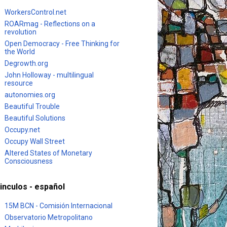
WorkersControl.net
ROARmag - Reflections on a
revolution
Open Democracy - Free Thinking for
the World
Degrowth.org
John Holloway - multilingual
resource
autonomies.org
Beautiful Trouble
Beautiful Solutions
Occupy.net
Occupy Wall Street
Altered States of Monetary
Consciousness
inculos - español
15M BCN - Comisión Internacional
Observatorio Metropolitano