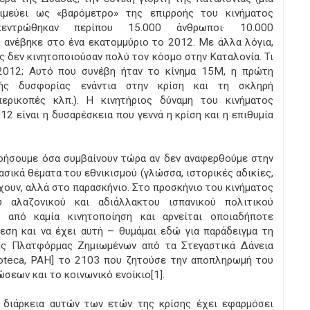
ιμεύει ως «βαρόμετρο» της επιρροής του κινήματος
γκεντρώθηκαν περίπου 15.000 άνθρωποι· 10.000
 ανέβηκε στο ένα εκατομμύριο το 2012. Με άλλα λόγια,
ς δεν κινητοποιούσαν πολύ τον κόσμο στην Καταλονία. Τι
2012; Αυτό που συνέβη ήταν το κίνημα 15Μ, η πρώτη
ής δυσφορίας ενάντια στην κρίση και τη σκληρή
περικοπές κλπ.). Η κινητήριος δύναμη του κινήματος
2 είναι η δυσαρέσκεια που γεννά η κρίση και η επιθυμία
νοήσουμε όσα συμβαίνουν τώρα αν δεν αναφερθούμε στην
ασικά θέματα του εθνικισμού (γλώσσα, ιστορικές αδικίες,
χουν, αλλά στο παρασκήνιο. Στο προσκήνιο του κινήματος
 αλαζονικού και αδιάλλακτου ισπανικού πολιτικού
 από καμία κινητοποίηση και αρνείται οποιαδήποτε
νεση και να έχει αυτή – θυμάμαι εδώ για παράδειγμα τη
ς Πλατφόρμας Ζημιωμένων από τα Στεγαστικά Δάνεια
ipoteca, PAH] το 2103 που ζητούσε την αποπληρωμή του
ώσεων και το κοινωνικό ενοίκιο[1].
 διάρκεια αυτών των ετών της κρίσης έχει εφαρμόσει