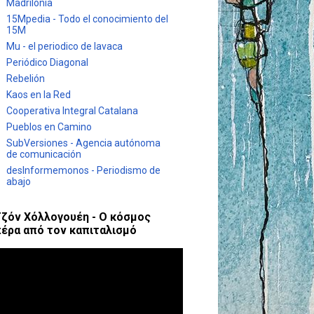
Madrilonia
15Mpedia - Todo el conocimiento del
15M
Mu - el periodico de lavaca
Periódico Diagonal
Rebelión
Kaos en la Red
Cooperativa Integral Catalana
Pueblos en Camino
SubVersiones - Agencia autónoma
de comunicación
desInformemonos - Periodismo de
abajo
ζόν Χόλλογουέη - Ο κόσμος
έρα από τον καπιταλισμό