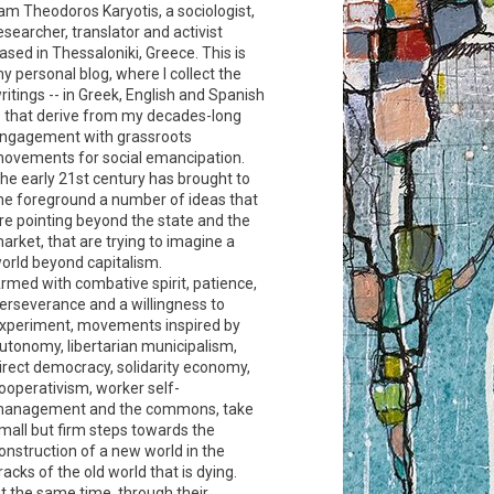
 am Theodoros Karyotis, a sociologist,
esearcher, translator and activist
ased in Thessaloniki, Greece. This is
y personal blog, where I collect the
ritings -- in Greek, English and Spanish
- that derive from my decades-long
ngagement with grassroots
ovements for social emancipation.
he early 21st century has brought to
he foreground a number of ideas that
re pointing beyond the state and the
arket, that are trying to imagine a
orld beyond capitalism.
rmed with combative spirit, patience,
erseverance and a willingness to
xperiment, movements inspired by
utonomy, libertarian municipalism,
irect democracy, solidarity economy,
ooperativism, worker self-
anagement and the commons, take
mall but firm steps towards the
onstruction of a new world in the
racks of the old world that is dying.
t the same time, through their