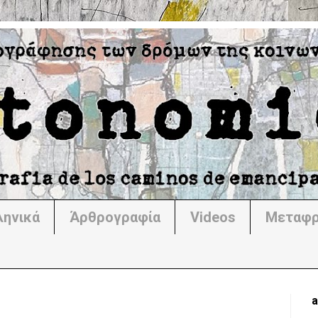
ληνικά
Άρθρογραφία
Videos
Μεταφρ
a