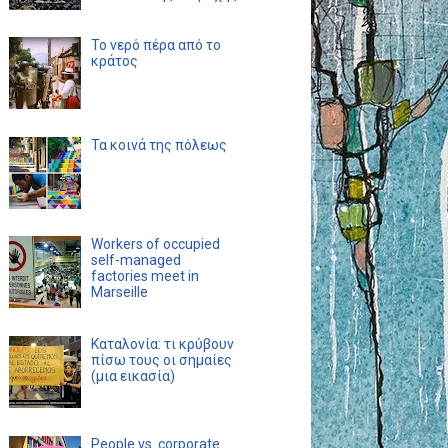
Το νερό πέρα από το
κράτος
Τα κοινά της πόλεως
Workers of occupied
self-managed
factories meet in
Marseille
Καταλονία: τι κρύβουν
πίσω τους οι σημαίες
(μια εικασία)
People vs. corporate