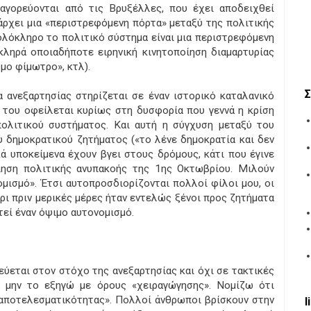
αγορεύονται από τις Βρυξέλλες, που έχει αποδειχθεί
άρχει μια «περιστρεφόμενη πόρτα» μεταξύ της πολιτικής
ολόκληρο το πολιτικό σύστημα είναι μια περιστρεφόμενη
κληρά οποιαδήποτε ειρηνική κινητοποίηση διαμαρτυρίας
όμο φίμωτρο», κτλ).
Σ
α ανεξαρτησίας στηρίζεται σε έναν ιστορικό καταλανικό
 του οφείλεται κυρίως στη δυσφορία που γεννά η κρίση
πολιτικού συστήματος. Και αυτή η σύγχυση μεταξύ του
υ δημοκρατικού ζητήματος («το λένε δημοκρατία και δεν
κά υποκείμενα έχουν βγει στους δρόμους, κάτι που έγινε
οίηση πολιτικής ανυπακοής της 1ης Οκτωβρίου. Μιλούν
ομισμό». Έτσι αυτοπροσδιορίζονται πολλοί φίλοι μου, οι
ρι πριν μερικές μέρες ήταν εντελώς ξένοι προς ζητήματα
εί έναν όψιμο αυτονομισμό.
εύεται στον στόχο της ανεξαρτησίας και όχι σε τακτικές
 μην το εξηγώ με όρους «χειραγώγησης». Νομίζω ότι
«αποτελεσματικότητας». Πολλοί άνθρωποι βρίσκουν στην
l